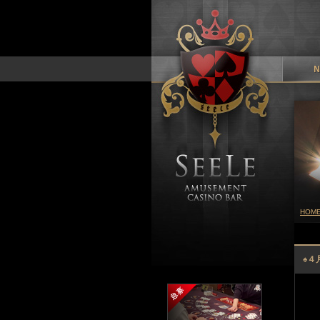
HOM
♠４